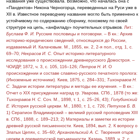
названия уже существовала. Возможно, что началась она с
«Пандектов» Никона Черногорца, переведенных на Руси уже в
XII в. Известное переводчику название могло быть применено к
устойчивому по содержанию сборнику, похожему по своей
структуре на цепь, «анфиладу» поучительных отрывков.
Лит.:
Буслаев Ф. И.
Русские пословицы и поговорки. – В кн.: Архив
историко-юридических сведений, относящихся до России,
издаваемый И. Калачовым. М., 1855, кн. 2, 2-я пол., отд. 1, с.
69–70;
Некрасов И. С.
Опыт историко-литературного
исследования о происхождении древнерусского Домостроя. –
ЧОИДР, 1872, ч. 3, с. 105, 116–126;
Петров Н. И.
О
происхождении и составе славяно-русского печатного пролога:
(Иноземные источники). Киев, 1875, с. 284–331;
Тихонравов Н.
С.
Задачи истории литературы и методы ее изучения. – В кн.:
Отчет о XIX присуждении наград гр. Уварова. СПб., 1878 (то же:
Тихонравов Н. С.
Соч. М., 1898, т. 1, с. 25–26, 43);
Голубинский
Е.
История русской церкви. М., 1880, т. 1, с. 726;
Петухов Б. В.
1) Серапион Владимирский – великий русский проповедник XIII
в. СПб., 1888, с. 189–213; 2) Материалы и заметки из истории
древней русской письменности. Киев, 1894, вып. 2. К вопросу о
Златых Цепях, с. 35–60;
Архангельский А. С.
Творения отцов
церкви в древнерусской письменности. Казань, 1889, ч. 2, с.