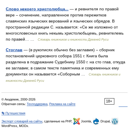
Слово некоего христолюбца...
— и ревнителя по правой
вере – сочинение, направленное против пережитков
славянских языческих верований и языческих обрядов. В
пространной редакции С. называется: «Се же изложено от
многословесных книгь некымь христолюбьцемь, ревнителемь
по правей… …
Словарь книжников и книжности Древней Руси
Стоглав
— (в рукописях обычно без заглавия) – сборник
постановлений церковного собора 1551 г. Книга была
разделена в подражание Судебнику 1550 г. на сто глав, откуда
ее заглавие; в самом тексте памятника и современных ему
документах он называется «Соборным …
Словарь книжников и
книжности Древней Руси
© Академик, 2000-2026
18+
Обратная связь:
Техподдержка
,
Реклама на сайте
👣 Путешествия
Экспорт словарей на сайты
, сделанные на PHP,
Joomla,
Drupal,
WordPress, MODx.