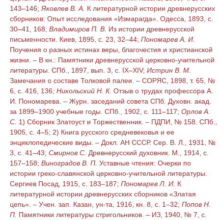
143–146;
Яковлев В. А.
К литературной истории древнерусских
сборников: Опыт исследования «Измарагда». Одесса, 1893, с.
30–41, 168;
Владимиров П. В.
Из истории древнерусской
письменности. Киев, 1895, с. 23, 32–44;
Пономарев А. И.
Поучения о разных истинах веры, благочестия и христианской
жизни. – В кн.: Памятники древнерусской церковно-учительной
литературы. СПб., 1897, вып. 3, с. IX–XIV;
Истрин В. М.
Замечания о составе Толковой палеи. – СОРЯС, 1898, т. 65, №
6, с. 416, 136;
Никольский Н. К.
Отзыв о трудах профессора А.
И. Пономарева. – Журн. заседаний совета СПб. Духовн. акад.
за 1899–1900 учебные годы. СПб., 1902, с. 111–117;
Орлов А.
С.
1) Сборник Златоуст и Торжественник. – ПДПИ, № 158. СПб.,
1905, с. 4–5; 2) Книга русского средневековья и ее
энциклопедические виды. – Докл. АН СССР. Сер. В. Л., 1931, №
3, с. 41–43;
Смирнов С.
Древнерусский духовник. М., 1914, с.
157–158;
Виноградов В. П.
Уставные чтения: Очерки по
истории греко-славянской церковно-учительной литературы.
Сергиев Посад, 1915, с. 183–187;
Пономарев Л. И.
К
литературной истории древнерусских сборников «Златая
цепь». – Учен. зап. Казан, ун-та, 1916, кн. 8, с. 1–32;
Попов Н.
П.
Памятники литературы стригольников. – ИЗ, 1940, № 7, с.