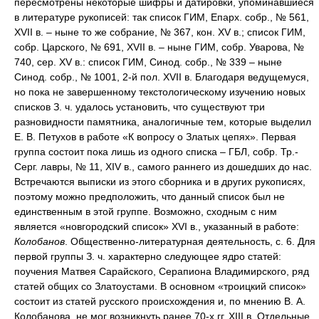
пересмотрены некоторые шифры и датировки, упоминавшиеся
в литературе рукописей: так список ГИМ, Епарх. собр., № 561,
XVII в. – ныне то же собрание, № 367, кон. XV в.; список ГИМ,
собр. Царского, № 691, XVII в. – ныне ГИМ, собр. Уварова, №
740, сер. XV в.: список ГИМ, Синод. собр., № 339 – ныне
Синод. собр., № 1001, 2-й пол. XVII в. Благодаря ведущемуся,
но пока не завершенному текстологическому изучению новых
списков З. ч. удалось установить, что существуют три
разновидности памятника, аналогичные тем, которые выделил
Е. В. Петухов в работе «К вопросу о Златых цепях». Первая
группа состоит пока лишь из одного списка – ГБЛ, собр. Тр.-
Серг. лавры, № 11, XIV в., самого раннего из дошедших до нас.
Встречаются выписки из этого сборника и в других рукописях,
поэтому можно предположить, что данный список был не
единственным в этой группе. Возможно, сходным с ним
является «новгородский список» XVI в., указанный в работе:
Колобанов
. Общественно-литературная деятельность, с. 6. Для
первой группы З. ч. характерно следующее ядро статей:
поучения Матвея Сарайского, Серапиона Владимирского, ряд
статей общих со Златоустами. В основном «троицкий список»
состоит из статей русского происхождения и, по мнению В. А.
Колобанова, не мог возникнуть ранее 70-х гг. XIII в. Отдельные