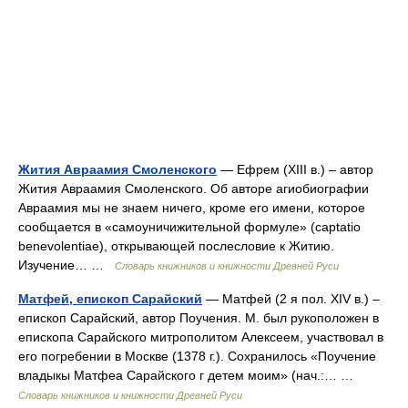
Жития Авраамия Смоленского
— Ефрем (XIII в.) – автор
Жития Авраамия Смоленского. Об авторе агиобиографии
Авраамия мы не знаем ничего, кроме его имени, которое
сообщается в «самоуничижительной формуле» (captatio
benevolentiae), открывающей послесловие к Житию.
Изучение… …
Словарь книжников и книжности Древней Руси
Матфей, епископ Сарайский
— Матфей (2 я пол. XIV в.) –
епископ Сарайский, автор Поучения. М. был рукоположен в
епископа Сарайского митрополитом Алексеем, участвовал в
его погребении в Москве (1378 г.). Сохранилось «Поучение
владыкы Матфеа Сарайского г детем моим» (нач.:… …
Словарь книжников и книжности Древней Руси