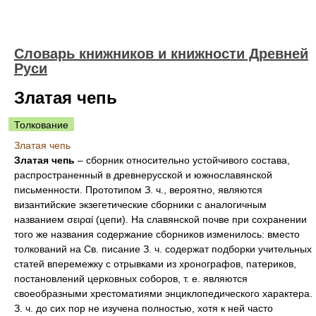
Словарь книжников и книжности Древней
Руси
Златая чепь
Толкование
Златая чепь
Златая чепь
– сборник относительно устойчивого состава,
распространенный в древнерусской и южнославянской
письменности. Прототипом З. ч., вероятно, являются
византийские экзегетические сборники с аналогичным
названием σειραί (цепи). На славянской почве при сохранении
того же названия содержание сборников изменилось: вместо
толкований на Св. писание З. ч. содержат подборки учительных
статей вперемежку с отрывками из хронографов, патериков,
постановлений церковных соборов, т. е. являются
своеобразными хрестоматиями энциклопедического характера.
З. ч. до сих пор не изучена полностью, хотя к ней часто