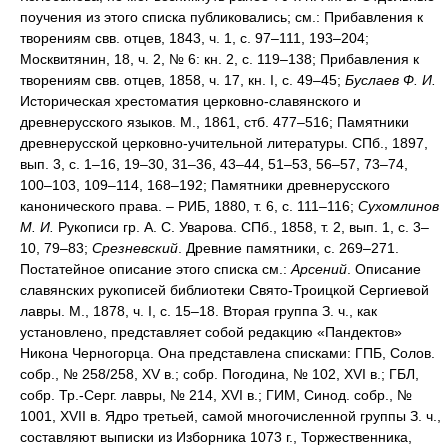
поучения из этого списка публиковались; см.: Прибавления к
творениям свв. отцев, 1843, ч. 1, с. 97–111, 193–204;
Москвитянин, 18, ч. 2, № 6: кн. 2, с. 119–138; Прибавления к
творениям свв. отцев, 1858, ч. 17, кн. I, с. 49–45;
Буслаев Ф. И.
Историческая хрестоматия церковно-славянского и
древнерусского языков. М., 1861, стб. 477–516; Памятники
древнерусской церковно-учительной литературы. СПб., 1897,
вып. 3, с. 1–16, 19–30, 31–36, 43–44, 51–53, 56–57, 73–74,
100–103, 109–114, 168–192; Памятники древнерусского
канонического права. – РИБ, 1880, т. 6, с. 111–116;
Сухомлинов
М. И.
Рукописи гр. А. С. Уварова. СПб., 1858, т. 2, вып. 1, с. 3–
10, 79–83;
Срезневский
. Древние памятники, с. 269–271.
Постатейное описание этого списка см.:
Арсений
. Описание
славянских рукописей библиотеки Свято-Троицкой Сергиевой
лавры. М., 1878, ч. I, с. 15–18. Вторая группа З. ч., как
установлено, представляет собой редакцию «Пандектов»
Никона Черногорца. Она представлена списками: ГПБ, Солов.
собр., № 258/258, XV в.; собр. Погодина, № 102, XVI в.; ГБЛ,
собр. Тр.-Серг. лавры, № 214, XVI в.; ГИМ, Синод. собр., №
1001, XVII в. Ядро третьей, самой многочисленной группы З. ч.,
составляют выписки из Изборника 1073 г., Торжественника,