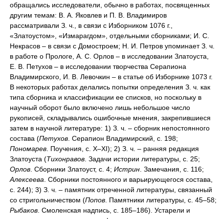
обращались исследователи, обычно в работах, посвященных
другим темам: В. А. Яковлев и П. В. Владимиров
рассматривали З. ч., в связи с Изборником 1076 г.,
«Златоустом», «Измарагдом», отдельными сборниками; И. С.
Некрасов – в связи с Домостроем; Н. И. Петров упоминает З. ч.
в работе о Прологе, А. С. Орлов – в исследовании Златоуста,
Е. В. Петухов – в исследовании творчества Серапиона
Владимирского, И. В. Левочкин – в статье об Изборнике 1073 г.
В некоторых работах делались попытки определения З. ч. как
типа сборника и классификации ее списков, но поскольку в
научный оборот было включено лишь небольшое число
рукописей, складывались ошибочные мнения, закрепившиеся
затем в научной литературе: 1) З. ч. – сборник непостоянного
состава (
Петухов
. Серапион Владимирский, с. 198;
Пономарев
. Поучения, с. X–XI); 2) З. ч. – ранняя редакция
Златоуста (
Тихонравов
. Задачи истории литературы, с. 25;
Орлов
. Сборники Златоуст, с. 4;
Истрин
. Замечания, с. 116;
Алексеева
. Сборники постоянного и варьирующегося состава,
с. 244); 3) З. ч. – памятник отреченной литературы, связанный
со стригольничеством (
Попов
. Памятники литературы, с. 45–58;
Рыбаков
. Смоленская надпись, с. 185–186). Устарели и