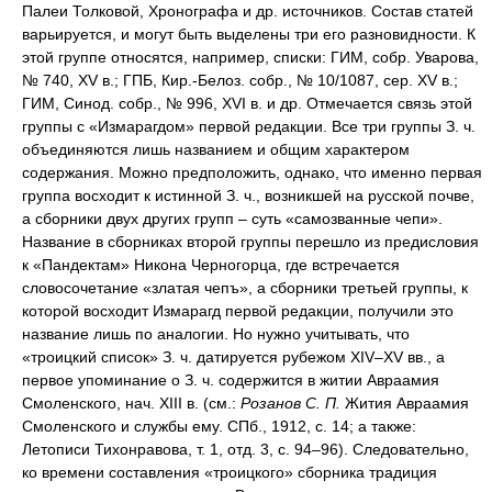
Палеи Толковой, Хронографа и др. источников. Состав статей
варьируется, и могут быть выделены три его разновидности. К
этой группе относятся, например, списки: ГИМ, собр. Уварова,
№ 740, XV в.; ГПБ, Кир.-Белоз. собр., № 10/1087, сер. XV в.;
ГИМ, Синод. собр., № 996, XVI в. и др. Отмечается связь этой
группы с «Измарагдом» первой редакции. Все три группы З. ч.
объединяются лишь названием и общим характером
содержания. Можно предположить, однако, что именно первая
группа восходит к истинной З. ч., возникшей на русской почве,
а сборники двух других групп – суть «самозванные чепи».
Название в сборниках второй группы перешло из предисловия
к «Пандектам» Никона Черногорца, где встречается
словосочетание «златая чепъ», а сборники третьей группы, к
которой восходит Измарагд первой редакции, получили это
название лишь по аналогии. Но нужно учитывать, что
«троицкий список» З. ч. датируется рубежом XIV–XV вв., а
первое упоминание о З. ч. содержится в житии Авраамия
Смоленского, нач. XIII в. (см.:
Розанов С. П.
Жития Авраамия
Смоленского и службы ему. СПб., 1912, с. 14; а также:
Летописи Тихонравова, т. 1, отд. 3, с. 94–96). Следовательно,
ко времени составления «троицкого» сборника традиция