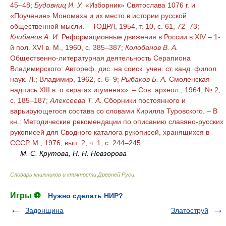
45–48;
Будовниц И. У.
«Изборник» Святослава 1076 г. и
«Поучение» Мономаха и их место в истории русской
общественной мысли. – ТОДРЛ, 1954, т. 10, с. 61, 72–73;
Клибанов А. И.
Реформационные движения в России в XIV – 1-
й пол. XVI в. М., 1960, с. 385–387;
Колобанов В. А.
Общественно-литературная деятельность Серапиона
Владимирского: Автореф. дис. на соиск. учен. ст. канд. филол.
наук. Л.; Владимир, 1962, с. 6–9;
Рыбаков Б. А.
Смоленская
надпись XIII в. о «врагах игуменах». – Сов. археол., 1964, № 2,
с. 185–187;
Алексеева Т. А.
Сборники постоянного и
варьирующегося состава со словами Кирилла Туровского. – В
кн.: Методические рекомендации по описанию славяно-русских
рукописей для Сводного каталога рукописей, хранящихся в
СССР. М., 1976, вып. 2, ч. 1, с. 244–245.
М. С. Крутова, Н. Н. Невзорова
Словарь книжников и книжности Древней Руси
.
Игры ⚽
Нужно сделать НИР?
Задонщина
Златоструй