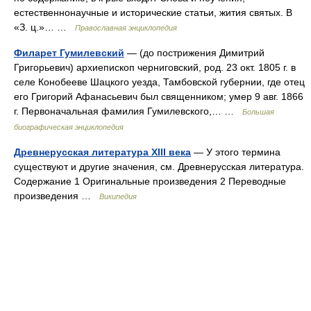
естественнонаучные и исторические статьи, жития святых. В
«З. ц.»… …
Православная энциклопедия
Филарет Гумилевский
— (до пострижения Димитрий
Григорьевич) архиепископ черниговский, род. 23 окт. 1805 г. в
селе Конобееве Шацкого уезда, Тамбовской губернии, где отец
его Григорий Афанасьевич был священником; умер 9 авг. 1866
г. Первоначальная фамилия Гумилевского,… …
Большая
биографическая энциклопедия
Древнерусская литература XIII века
— У этого термина
существуют и другие значения, см. Древнерусская литература.
Содержание 1 Оригинальные произведения 2 Переводные
произведения …
Википедия